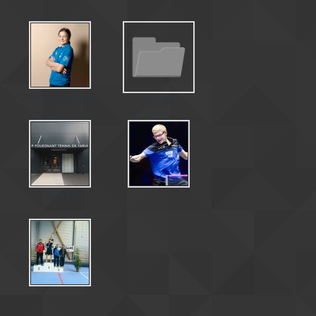
Championnat de
Médaille
France 2023
paralympique de
Matéo Bohéas
La salle