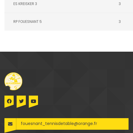
ES KREISKER 3
3
RP FOUESNANT 5
3
fouesnant_tennisdetable@orange.fr