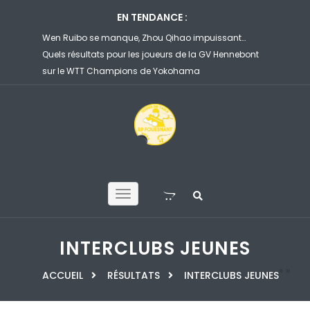
EN TENDANCE :
Wen Ruibo se manque, Zhou Qihao impuissant…
Félix Lebrun corri
Quels résultats pour les joueurs de la GV Hennebont
file en 8es de fi
sur le WTT Champions de Yokohama
Yokohama
INTERCLUBS JEUNES
»
»
ACCUEIL
RÉSULTATS
INTERCLUBS JEUNES