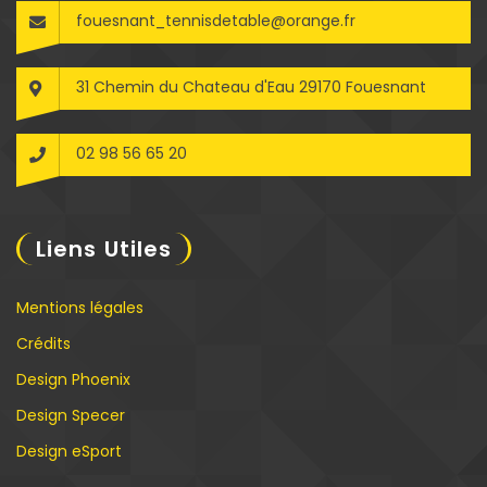
fouesnant_tennisdetable@orange.fr
31 Chemin du Chateau d'Eau 29170 Fouesnant
02 98 56 65 20
Liens Utiles
Mentions légales
Crédits
Design Phoenix
Design Specer
Design eSport