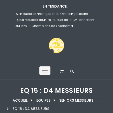
EN TENDANCE :
puissant…
Félix Lebrun corrige son compatriote Flavien Coton et
Ruib
 GV Hennebont
file en 8es de finale du WTT Champions de
face
Yokohama
d’He
EQ 15 : D4 MESSIEURS
»
»
»
ACCUEIL
EQUIPES
SENIORS MESSIEURS
EQ 15 : D4 MESSIEURS