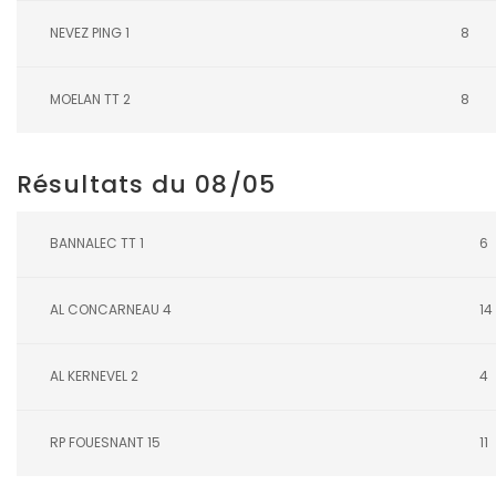
NEVEZ PING 1
8
MOELAN TT 2
8
Résultats du 08/05
BANNALEC TT 1
6
AL CONCARNEAU 4
14
AL KERNEVEL 2
4
RP FOUESNANT 15
11