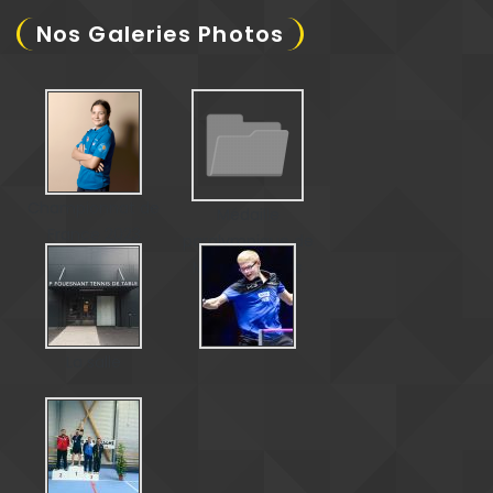
Nos Galeries Photos
Championnat de
Médaille
France 2023
paralympique de
Matéo Bohéas
La salle