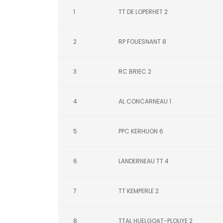
1
TT DE LOPERHET 2
2
RP FOUESNANT 8
3
RC BRIEC 2
4
AL CONCARNEAU 1
5
PPC KERHUON 6
6
LANDERNEAU TT 4
7
TT KEMPERLE 2
8
TTAL HUELGOAT-PLOUYE 2