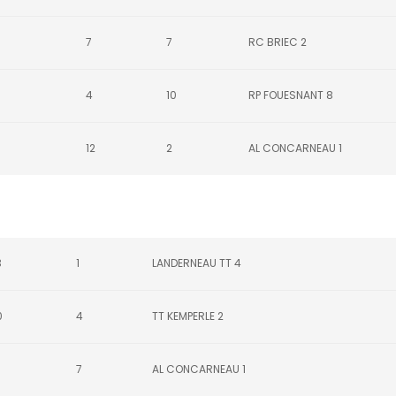
7
7
RC BRIEC 2
4
10
RP FOUESNANT 8
12
2
AL CONCARNEAU 1
3
1
LANDERNEAU TT 4
0
4
TT KEMPERLE 2
7
AL CONCARNEAU 1