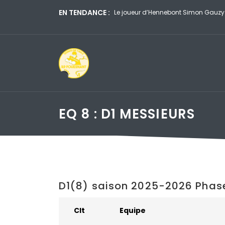
EN TENDANCE :
iné au premier tour du WTT de Yokohama
Wen Ruibo
le WTT 
EQ 8 : D1 MESSIEURS
D1(8) saison 2025-2026 Phas
Clt
Equipe