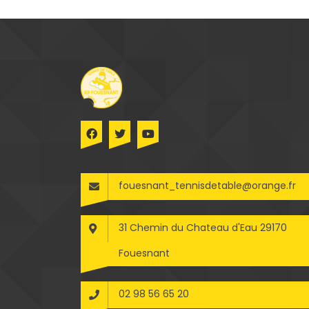
fouesnant_tennisdetable@orange.fr
31 Chemin du Chateau d'Eau 29170
Fouesnant
02 98 56 65 20