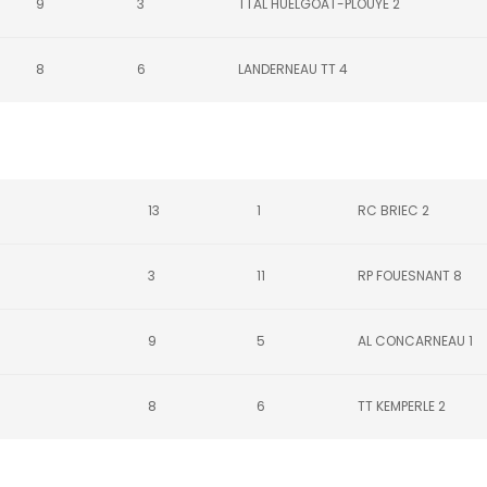
9
3
TTAL HUELGOAT-PLOUYE 2
8
6
LANDERNEAU TT 4
13
1
RC BRIEC 2
3
11
RP FOUESNANT 8
9
5
AL CONCARNEAU 1
8
6
TT KEMPERLE 2