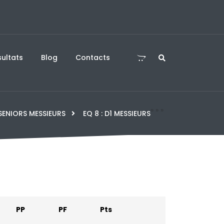
 la GV Hennebont sur
Félix Lebrun corrige son compatriote Flavien Coton
Yokohama
ultats
Blog
Contacts
»
»
»
SENIORS MESSIEURS
EQ 8 : D1 MESSIEURS
PP
PF
Pts