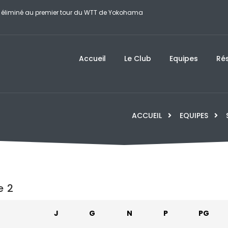
 se manque, Zhou Qihao impuissant… Quels résultats pour les joueurs de
Champions de Yokohama
Accueil
Le Club
Equipes
Rés
ACCUEIL
EQUIPES
e 2
J
G
N
P
PG