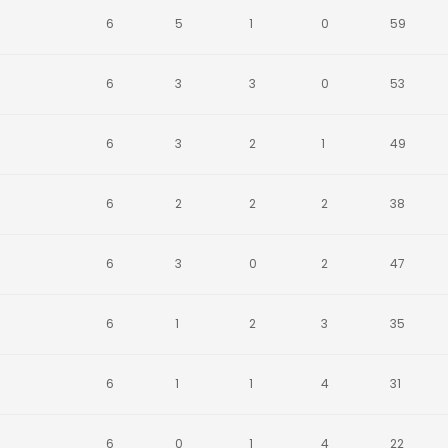
6
5
1
0
59
6
3
3
0
53
6
3
2
1
49
6
2
2
2
38
6
3
0
2
47
6
1
2
3
35
6
1
1
4
31
6
0
1
4
22