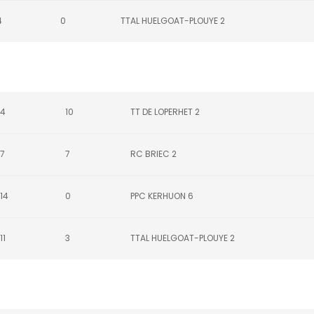
4
0
TTAL HUELGOAT-PLOUYE 2
4
10
TT DE LOPERHET 2
7
7
RC BRIEC 2
14
0
PPC KERHUON 6
11
3
TTAL HUELGOAT-PLOUYE 2