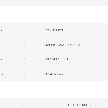
9
5
PPC KERHUON 6
10
4
TTAL HUELGOAT-PLOUYE 2
7
7
LANDERNEAU TT 4
10
4
TT KEMPERLE 2
5
9
TT DE LOPERHET 2