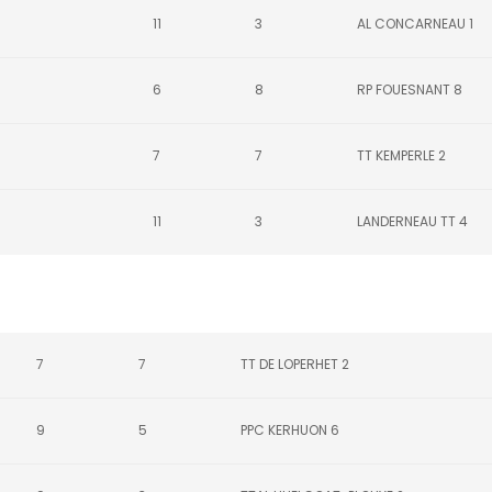
11
3
AL CONCARNEAU 1
6
8
RP FOUESNANT 8
7
7
TT KEMPERLE 2
11
3
LANDERNEAU TT 4
7
7
TT DE LOPERHET 2
9
5
PPC KERHUON 6