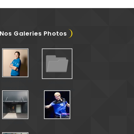
Nos Galeries Photos
hampionnat de
Médaille
France 2023
paralympique de
Matéo Bohéas
La salle