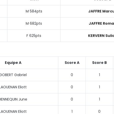
M 584pts
JAFFRE Marc
M 682pts
JAFFRE Rom
F 625pts
KERVERN Suli
Equipe A
Score A
Score B
GOBERT Gabriel
0
1
LAOUENAN Eliott
0
1
HENNEQUIN June
0
1
LAOUENAN Eliott
1
0