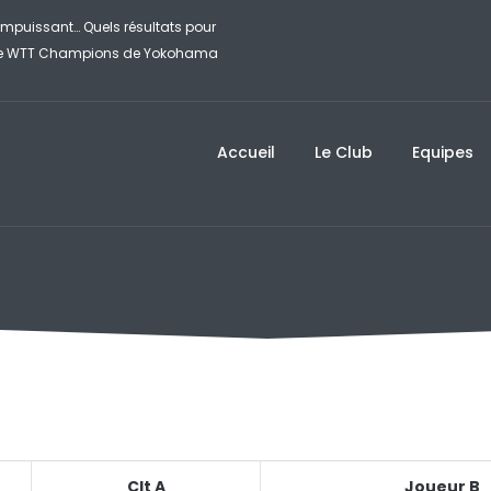
mpuissant… Quels résultats pour
Félix Lebrun corrige son compatriote Flav
r le WTT Champions de Yokohama
finale du WTT Champions de Yokoham
Accueil
Le Club
Equipes
Clt A
Joueur B