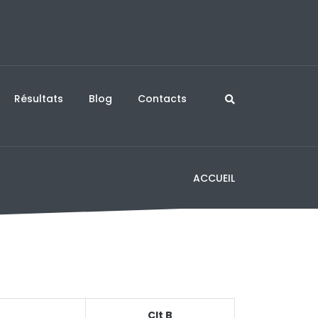
ien Coton et file en 8es de
Ruibo et Sidorenko dans le tableau des Lebr
a
équipier… Quel tirage pour les joueurs d’H
Yokohama ?
Résultats
Blog
Contacts
ACCUEIL
Clt B