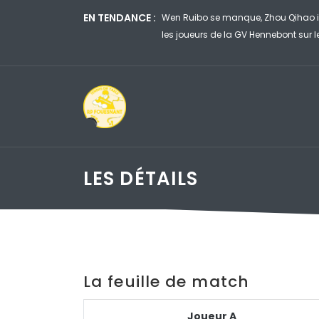
EN TENDANCE :
uzy éliminé au premier tour du WTT
Wen Ruibo se manque, Zhou Qihao i
les joueurs de la GV Hennebont su
LES DÉTAILS
La feuille de match
Joueur A