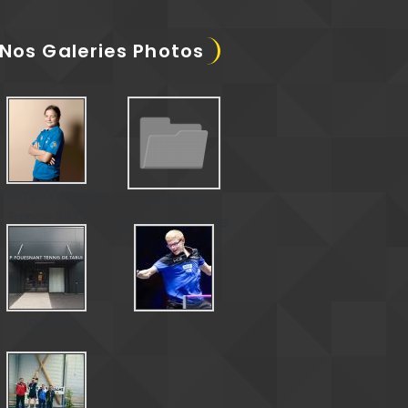
Nos Galeries Photos
hampionnat de
Médaille
France 2023
paralympique de
Matéo Bohéas
La salle