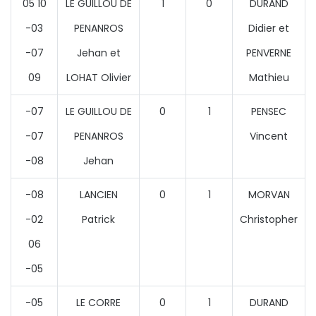
05 10
LE GUILLOU DE
1
0
DURAND
-03
PENANROS
Didier et
-07
Jehan et
PENVERNE
09
LOHAT Olivier
Mathieu
-07
LE GUILLOU DE
0
1
PENSEC
-07
PENANROS
Vincent
-08
Jehan
-08
LANCIEN
0
1
MORVAN
-02
Patrick
Christopher
06
-05
-05
LE CORRE
0
1
DURAND