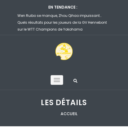
EN TENDANCE :
Wen Ruibo se manque, Zhou Qihao impuissant…
Félix Lebrun cor
Quels résultats pour les joueurs de la GV Hennebont
file en 8es de 
sur le WTT Champions de Yokohama
Yokohama
LES DÉTAILS
ACCUEIL