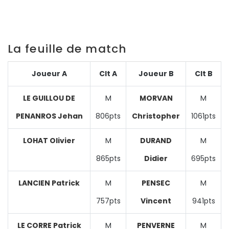
La feuille de match
Joueur A
Clt A
Joueur B
Clt B
LE GUILLOU DE
M
MORVAN
M
PENANROS Jehan
806pts
Christopher
1061pts
LOHAT Olivier
M
DURAND
M
865pts
Didier
695pts
LANCIEN Patrick
M
PENSEC
M
757pts
Vincent
941pts
LE CORRE Patrick
M
PENVERNE
M