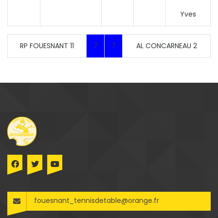
Yves
RP FOUESNANT 11
7
7
AL CONCARNEAU 2
fouesnant_tennisdetable@orange.fr