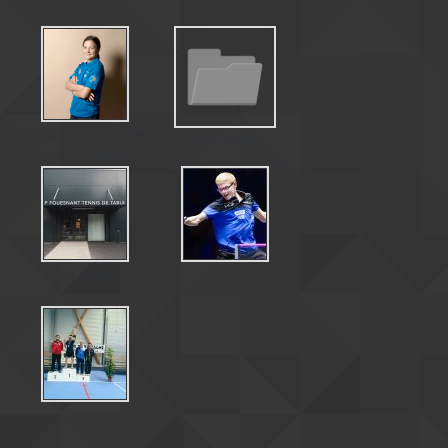
Championnat de
Médaille
France 2023
paralympique de
Matéo Bohéas
La salle