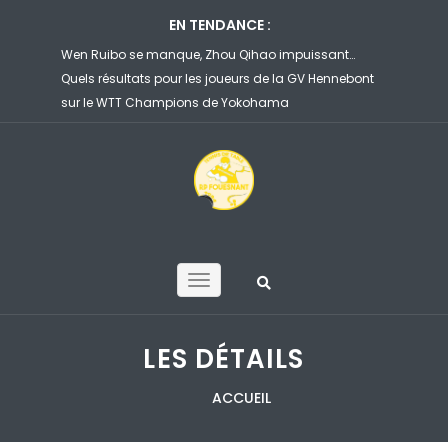
EN TENDANCE :
u
Wen Ruibo se manque, Zhou Qihao impuissant…
Félix Lebrun
Quels résultats pour les joueurs de la GV Hennebont
file en 8es 
sur le WTT Champions de Yokohama
Yokohama
LES DÉTAILS
ACCUEIL