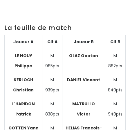
La feuille de match
Joueur A
Clt A
Joueur B
Clt B
LE NOUY
M
GLAZ Gaetan
M
Philippe
985pts
882pts
KERLOCH
M
DANIEL Vincent
M
Christian
939pts
840pts
L'HARIDON
M
MATRULLO
M
Patrick
838pts
Victor
940pts
COTTEN Yann
M
HELIAS Francois-
M