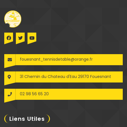
fouesnant_tennisdetable@orange.fr
31 Chemin du Chateau d'Eau 29170 Fouesnant
02 98 56 65 20
Liens Utiles