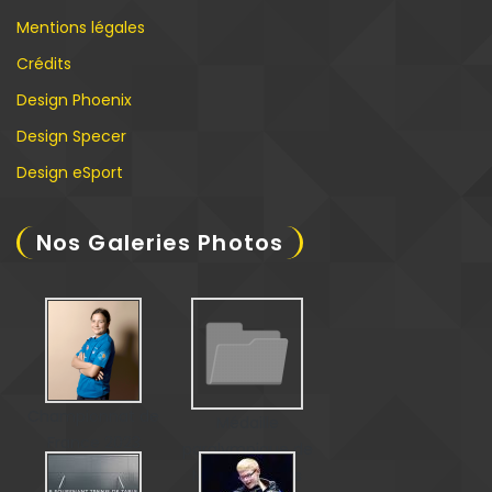
Mentions légales
Crédits
Design Phoenix
Design Specer
Design eSport
Nos Galeries Photos
Championnat de
Médaille
France 2023
paralympique de
Matéo Bohéas