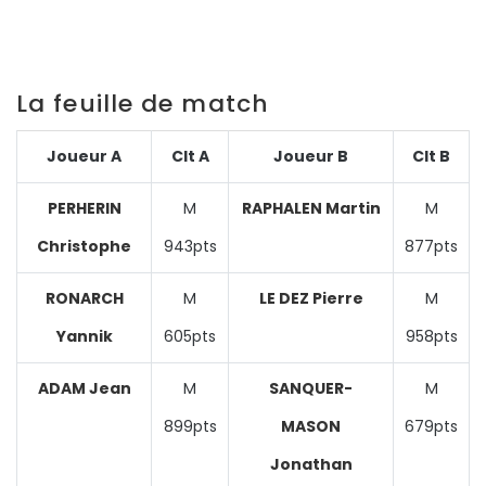
La feuille de match
Joueur A
Clt A
Joueur B
Clt B
PERHERIN
M
RAPHALEN Martin
M
Christophe
943pts
877pts
RONARCH
M
LE DEZ Pierre
M
Yannik
605pts
958pts
ADAM Jean
M
SANQUER-
M
899pts
MASON
679pts
Jonathan