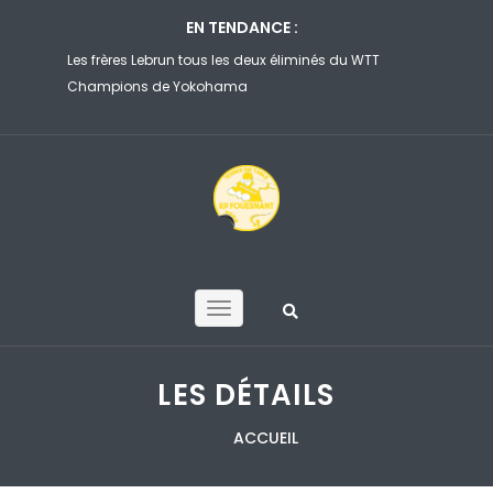
EN TENDANCE :
o sur
Les frères Lebrun tous les deux éliminés du WTT
Le joueur d’
à
Champions de Yokohama
premier tour
LES DÉTAILS
ACCUEIL