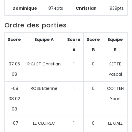
Dominique
874pts
Christian
939pts
Ordre des parties
Score
Equipe A
Score
Score
Equipe
A
B
B
07 05
RICHET Christian
1
0
SETTE
08
Pascal
-08
ROSE Etienne
1
0
COTTEN
08 02
Yann
08
-07
LE CLOIREC
1
0
LE GALL