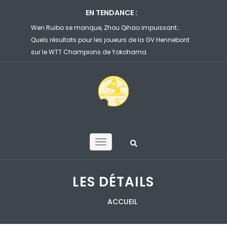
EN TENDANCE :
Wen Ruibo se manque, Zhou Qihao impuissant…
Félix Lebrun corri
Quels résultats pour les joueurs de la GV Hennebont
file en 8es de fi
sur le WTT Champions de Yokohama
Yokohama
LES DÉTAILS
ACCUEIL