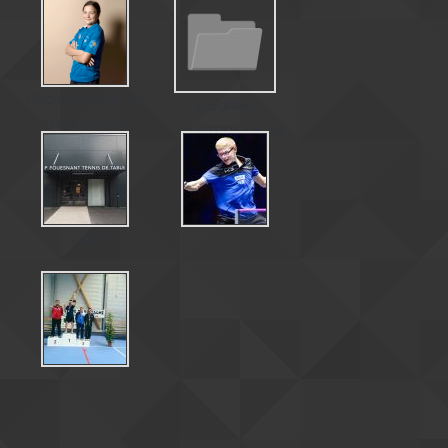
Championnat de
Médaille
France 2023
paralympique de
Matéo Bohéas
La salle