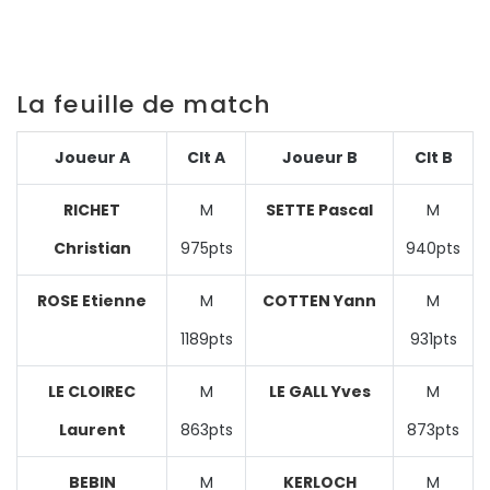
La feuille de match
Joueur A
Clt A
Joueur B
Clt B
RICHET
M
SETTE Pascal
M
Christian
975pts
940pts
ROSE Etienne
M
COTTEN Yann
M
1189pts
931pts
LE CLOIREC
M
LE GALL Yves
M
Laurent
863pts
873pts
BEBIN
M
KERLOCH
M