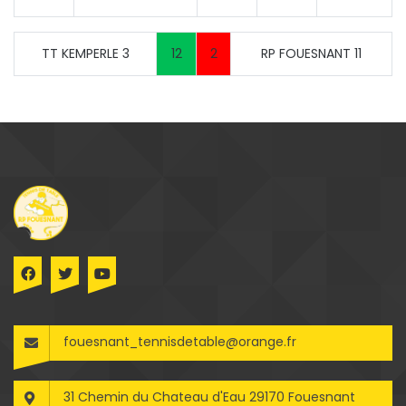
TT KEMPERLE 3
12
2
RP FOUESNANT 11
fouesnant_tennisdetable@orange.fr
31 Chemin du Chateau d'Eau 29170 Fouesnant