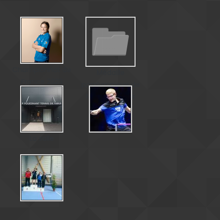
Championnat de
Médaille
France 2023
paralympique de
Matéo Bohéas
La salle