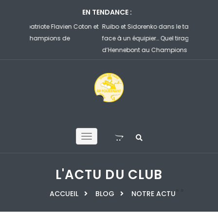
EN TENDANCE :
 Coton et
Ruibo et Sidorenko dans le tableau des Lebrun, Gauzy
Le joli b
face à un équipier… Quel tirage pour les joueurs
joueur d’
d’Hennebont au Champions de Yokohama ?
meilleur 
L'ACTU DU CLUB
»
»
ACCUEIL
BLOG
NOTRE ACTU