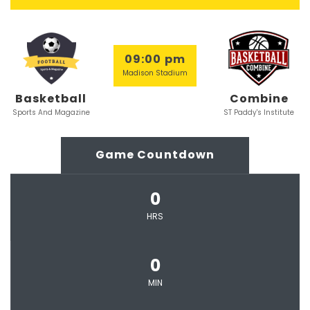
09:00 pm
Madison Stadium
Basketball
Combine
Sports And Magazine
ST Paddy's Institute
Game Countdown
0
HRS
0
MIN