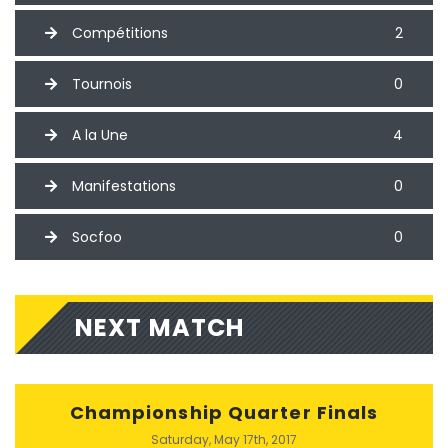
Compétitions
2
Tournois
0
A la Une
4
Manifestations
0
Socfoo
0
NEXT MATCH
Championship Quarter Finals
Saturday, May 17th, 2017