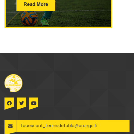
fouesnant_tennisdetable@orange.fr