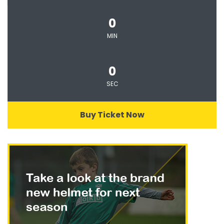
0
MIN
0
SEC
Buy Ticket Now