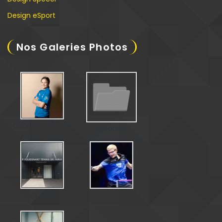
Design eSport
Nos Galeries Photos
Championnat de
Médaille
France 2023
paralympique de
Matéo Bohéas
La salle