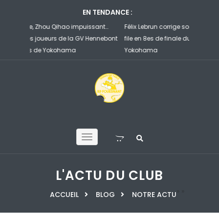
EN TENDANCE :
sant…
Félix Lebrun corrige son compatriote Flavien Coton et
Ruibo et 
ennebont
file en 8es de finale du WTT Champions de
face à un 
Yokohama
d’Henneb
L'ACTU DU CLUB
»
»
ACCUEIL
BLOG
NOTRE ACTU