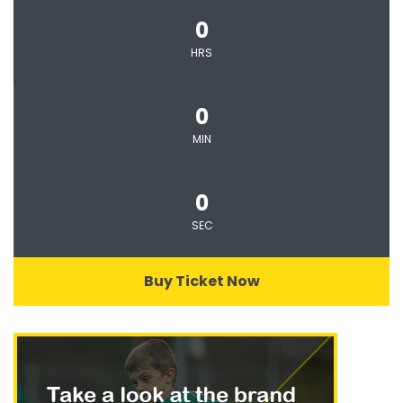
0
HRS
0
MIN
0
SEC
Buy Ticket Now