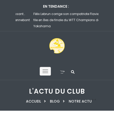
EN TENDANCE :
sant…
Félix Lebrun corrige son compatriote Flavien Coton et
Ruibo et 
ennebont
file en 8es de finale du WTT Champions de
face à un 
Yokohama
d’Henneb
L'ACTU DU CLUB
»
»
ACCUEIL
BLOG
NOTRE ACTU