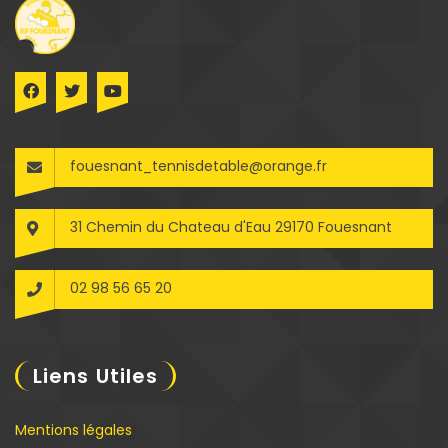
fouesnant_tennisdetable@orange.fr
31 Chemin du Chateau d'Eau 29170 Fouesnant
02 98 56 65 20
Liens Utiles
Mentions légales