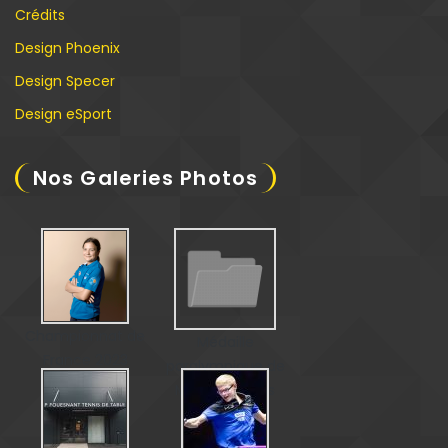
Crédits
Design Phoenix
Design Specer
Design eSport
Nos Galeries Photos
Championnat de
Médaille
France 2023
paralympique de
Matéo Bohéas