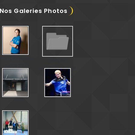
Nos Galeries Photos
hampionnat de
Médaille
France 2023
paralympique de
Matéo Bohéas
La salle