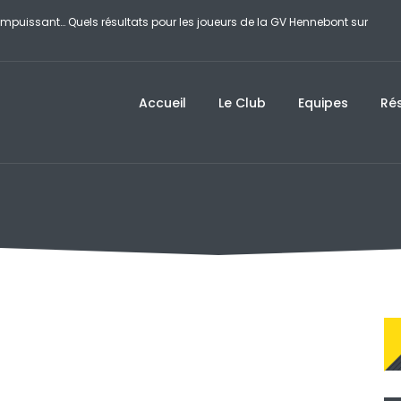
compatriote Flavien Coton et file en 8es de finale du WTT Champions de
Accueil
Le Club
Equipes
Rés