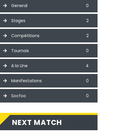
General
0
Stages
2
Compétitions
2
Tournois
0
A la Une
4
Manifestations
0
Socfoo
0
NEXT MATCH