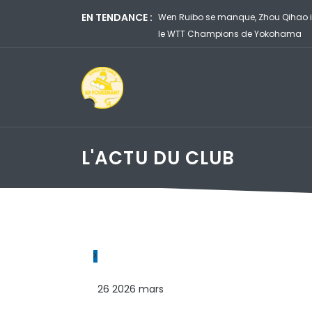
EN TENDANCE :
ltats pour les joueurs de la GV Hennebont sur
Félix Lebrun corrige son 
Yokohama
L'ACTU DU CLUB
>
26
2026
mars