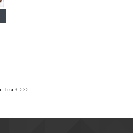
e 1 sur 3
>
>>