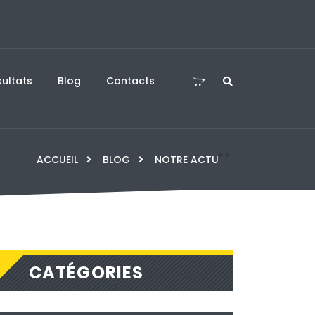
Ruibo et Sidorenko dans le tableau des Lebrun, Gauzy face à un équ
d’Hennebont au Champions de Yokohama ?
ultats
Blog
Contacts
»
»
ACCUEIL
BLOG
NOTRE ACTU
CATÉGORIES