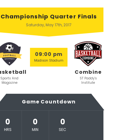
Championship Quarter Finals
Saturday, May 17th, 2017
09:00 pm
Madison Stadium
asketball
Combine
Sports And
ST Paddy's
Magazine
Institute
Game Countdown
0
0
0
HRS
MIN
SEC