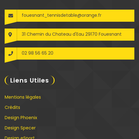
fouesnant_tennisdetable@orange.fr
31 Chemin du Chateau d'Eau 29170 Fouesnant
02 98 56 65 20
Liens Utiles
Mentions légales
Crédits
Design Phoenix
Design Specer
Design eSport