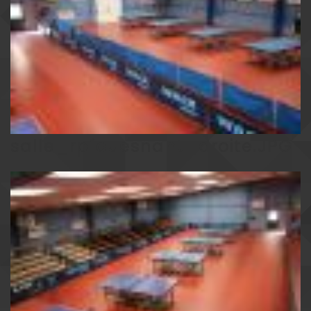
salle_rpfouesnant_droite.JPG