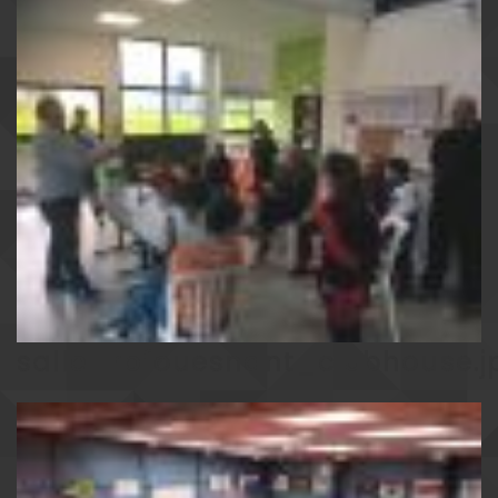
salle_rpfouesnant_clubhouse.j