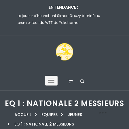
EN TENDANCE :
é au
Wen Ruibo se manque, Zhou Qihao impuissant…
Félix Leb
Quels résultats pour les joueurs de la GV Hennebont
file en 8
sur le WTT Champions de Yokohama
Yokoham
EQ 1 : NATIONALE 2 MESSIEURS
»
»
»
ACCUEIL
EQUIPES
JEUNES
EQ 1 : NATIONALE 2 MESSIEURS