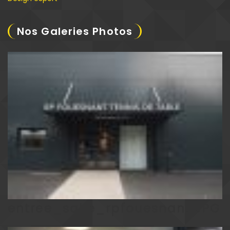
Nos Galeries Photos
entree_salle_rpfouesnant.JPG