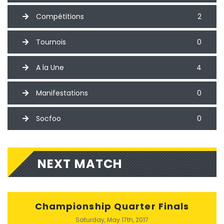
Compétitions
2
Tournois
0
A la Une
4
Manifestations
0
Socfoo
0
NEXT MATCH
Championship Quarter Finals
Saturday, May 17th, 2017