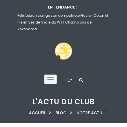
EN TENDANCE :
sant…
Félix Lebrun corrige son compatriote Flavien Coton et
Ruibo et 
ennebont
file en 8es de finale du WTT Champions de
face à un 
Yokohama
d’Henneb
L'ACTU DU CLUB
»
»
ACCUEIL
BLOG
NOTRE ACTU