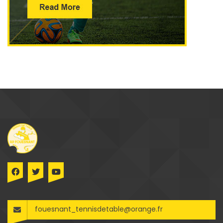
fouesnant_tennisdetable@orange.fr