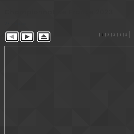
Championnat de France 2023
27 images
1
2
3
4
5