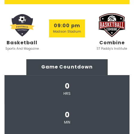
09:00 pm
Madison Stadium
Basketball
Combine
Sports And Magazine
ST Paddy's Institute
Game Countdown
0
HRS
0
MIN