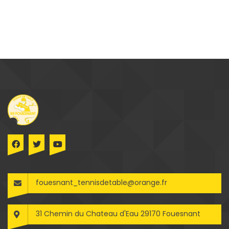
fouesnant_tennisdetable@orange.fr
31 Chemin du Chateau d'Eau 29170 Fouesnant