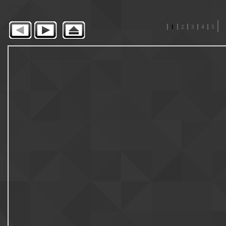
27 images
1
2
3
4
5