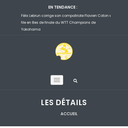
EN TENDANCE :
sant…
Félix Lebrun corrige son compatriote Flavien Coton et
Ruibo et 
ennebont
file en 8es de finale du WTT Champions de
face à un 
Yokohama
d’Henneb
LES DÉTAILS
ACCUEIL