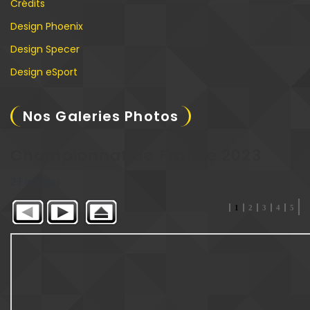
Crédits
Design Phoenix
Design Specer
Design eSport
Nos Galeries Photos
Championnat de France 2023
27 images
1
2
3
4
5