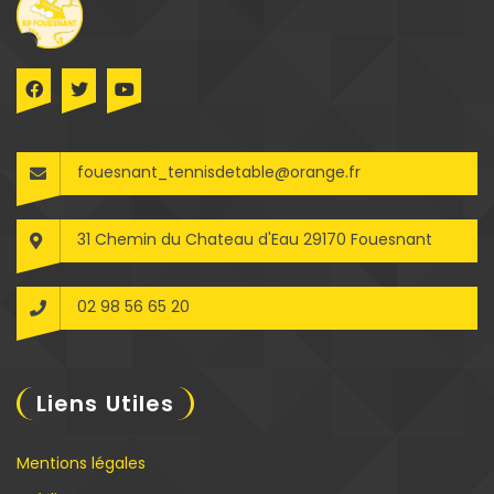
fouesnant_tennisdetable@orange.fr
31 Chemin du Chateau d'Eau 29170 Fouesnant
02 98 56 65 20
Liens Utiles
Mentions légales