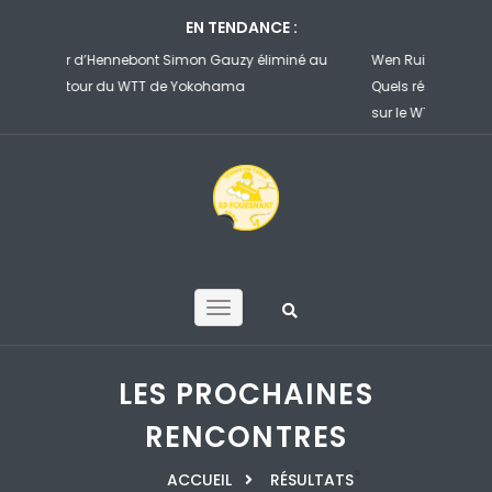
EN TENDANCE :
miné au
Wen Ruibo se manque, Zhou Qihao impuissant…
Félix
Quels résultats pour les joueurs de la GV Hennebont
file 
sur le WTT Champions de Yokohama
Yoko
LES PROCHAINES
RENCONTRES
»
ACCUEIL
RÉSULTATS